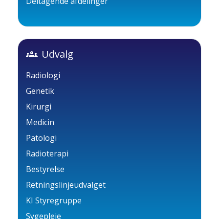
Deltagende afdelinger
groups
Udvalg
Radiologi
Genetik
Kirurgi
Medicin
Patologi
Radioterapi
Bestyrelse
Retningslinjeudvalget
KI Styregruppe
Sygepleje